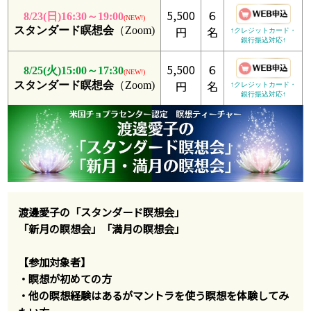
5,500
６
8/23(日)16:30～19:00
(NEW!)
円
名
スタンダード瞑想会
（Zoom)
↑クレジットカード・
銀行振込対応↑
5,500
６
8/25(火)15:00～17:30
(NEW!)
円
名
スタンダード瞑想会
（Zoom)
↑クレジットカード・
銀行振込対応↑
渡邊愛子の「スタンダード瞑想会」
「新月の瞑想会」「満月の瞑想会」
【参加対象者】
・瞑想が初めての方
・他の瞑想経験はあるがマントラを使う瞑想を体験してみ