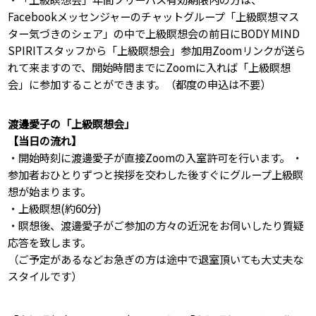
Facebookメッセンジャーのチャットグループ「上級瞑想マス
ター気づきのシェア」の中で上級瞑想会の前日にBODY MIND
SPIRITスタッフから「上級瞑想会」参加用Zoomリンクが送ら
れて来ますので、開始時間までにZoomに入れば「上級瞑想
会」に参加することができます。（都度の申込は不要）
渡邊愛子の「上級瞑想会」
【当日の流れ】
・開始時刻に渡邊愛子が直接Zoomの入室許可を行います。 ・
参加者おひとりずつと挨拶を交わした後すぐにグループ上級瞑
想が始まります。
・上級瞑想(約60分)
・瞑想後、渡邊愛子がご参加の方々の近況をお伺いしたり質疑
応答を致します。
（ご予定があるなどお急ぎの方は途中で退室頂いても大丈夫な
スタイルです）