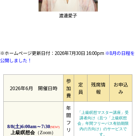
渡邊愛子
※ホームページ更新日付：2026年7月30日 16:00pm
※8月の日程を
公開しました！
参
定
残席情
お申込
2026年6月 開催日時
加
員
報
み
費
年
「上級瞑想マスター講座」受
間
講者向け（且つ「上級瞑想
フ
会」年間フリーパス有効期限
8/8(土)6:00am～7:30
(NEW!)
リ
内の方向け）のサービスで
上級瞑想会
（Zoom）
す。