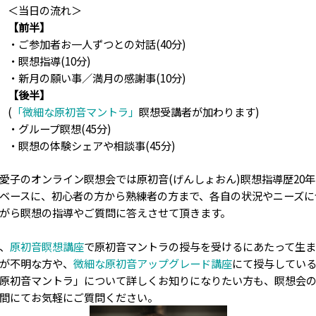
＜当日の流れ＞
【前半】
・ご参加者お一人ずつとの対話(40分)
・瞑想指導(10分)
・新月の願い事／満月の感謝事(10分)
【後半】
(
「微細な原初音マントラ」
瞑想受講者が加わります)
・グループ瞑想(45分)
・瞑想の体験シェアや相談事(45分)
愛子のオンライン瞑想会では原初音(げんしょおん)瞑想指導歴20
ベースに、初心者の方から熟練者の方まで、各自の状況やニーズに
がら瞑想の指導やご質問に答えさせて頂きます。
、
原初音瞑想講座
で原初音マントラの授与を受けるにあたって生
が不明な方や、
微細な原初音アップグレード講座
にて授与してい
原初音マントラ」について詳しくお知りになりたい方も、瞑想会
間にてお気軽にご質問ください。