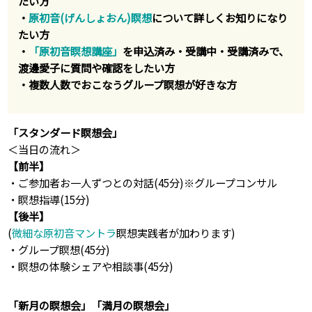
たい方
・
原初音(げんしょおん)瞑想
について詳しくお知りになり
たい方
・
「原初音瞑想講座」
を申込済み・受講中・受講済みで、
渡邊愛子に質問や確認をしたい方
・複数人数でおこなうグループ瞑想が好きな方
「スタンダード瞑想会」
＜当日の流れ＞
【前半】
・ご参加者お一人ずつとの対話(45分)※グループコンサル
・瞑想指導(15分)
【後半】
(
微細な原初音マントラ
瞑想実践者が加わります)
・グループ瞑想(45分)
・瞑想の体験シェアや相談事(45分)
「新月の瞑想会」「満月の瞑想会」