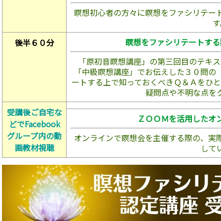
瞑想初心者の方々に瞑想をファシリテー
瞑想をファシリテートする
後半６０分
「原初音瞑想講座」の第三回目のテキス
「中級瞑想講座」でお伝えした３０問の
ートする上で知っておくべきＱ＆Ａをひと
疑問点や不明な点を
受講後ご自宅な
ＺＯＯＭを活用したオ
どでFacebook
グループ内の動
オンラインで瞑想会を主催する際の、実
画教材視聴
して