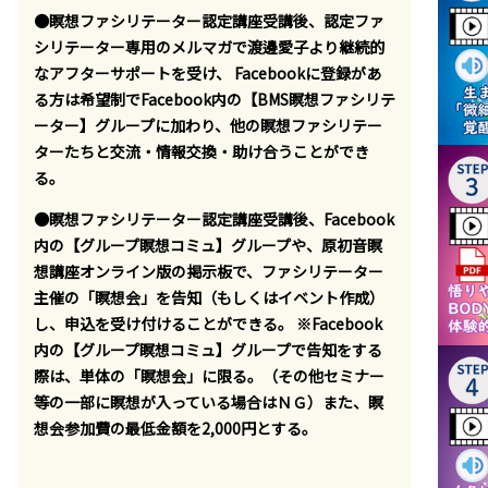
●瞑想ファシリテーター認定講座受講後、認定ファ
シリテーター専用のメルマガで渡邊愛子より継続的
なアフターサポートを受け、 Facebookに登録があ
る方は希望制でFacebook内の【BMS瞑想ファシリテ
ーター】グループに加わり、他の瞑想ファシリテー
ターたちと交流・情報交換・助け合うことができ
る。
●瞑想ファシリテーター認定講座受講後、Facebook
内の【グループ瞑想コミュ】グループや、原初音瞑
想講座オンライン版の掲示板で、ファシリテーター
主催の「瞑想会」を告知（もしくはイベント作成）
し、申込を受け付けることができる。 ※Facebook
内の【グループ瞑想コミュ】グループで告知をする
際は、単体の「瞑想会」に限る。（その他セミナー
等の一部に瞑想が入っている場合はＮＧ）また、瞑
想会参加費の最低金額を2,000円とする。