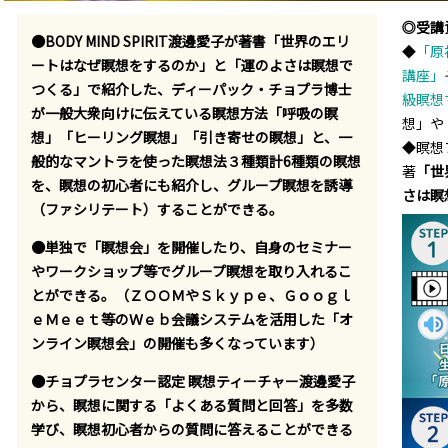
◎受講
●BODY MIND SPIRIT渡邊愛子が著書「世界のエリ
◆
「原
ートはなぜ瞑想をするのか」と「運のよさは瞑想で
講座」
つくる」で紹介した、ディーパック・チョプラ博士
級瞑想
が一般大衆向けに伝えている瞑想方法「呼吸の瞑
想」や
想」「ヒーリング瞑想」「引き寄せの瞑想」と、一
◆瞑想
般的なマントラを使った瞑想法３種類
計6種類の瞑想
著
「世
を、瞑想の初心者にも紹介し、グループ瞑想を誘導
さは瞑
（ファシリテート）することができる。
●単独で「瞑想会」を開催したり、自身のセミナー
やワークショップ等でグループ瞑想を取り入れるこ
とができる。（ＺＯＯＭやＳｋｙｐｅ、Ｇｏｏｇｌ
ｅＭｅｅｔ等のＷｅｂ会議システムを活用した「オ
ンライン瞑想会」の開催も多くなっています）
●チョプラセンター認定 瞑想ティーチャー渡邊愛子
から、瞑想に関する「よくある質問と回答」を多数
学び、瞑想初心者からの質問に答えることができる