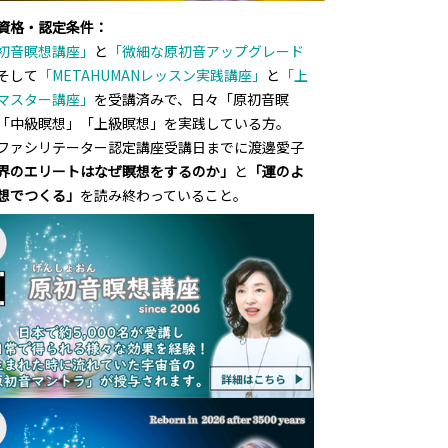
資格・認定条件：
初音瞑想講座」
と
「微細な原初音アップグレード
そして
「METAHUMANレッスン実践講座」
と
「上
マスター講座」
を受講済みで、日々「原初音瞑
「中級瞑想」「上級瞑想」を実践している方。
ファシリテーター認定講座受講日までに渡邊愛子
界のエリートはなぜ瞑想をするのか」
と
「運のよ
想でつくる」
を読み終わっていること。